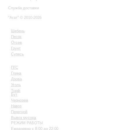
Служба доставки
"Агат"
© 2010-2026
Щебень
Песок
Отсев
Грунт
Супесь
ПГС
Глина
Дрова
Уголь
Торф
Бут
Чернозем
Навоз
Пере
гной
Вывоз мусора
РЕЖИМ РАБОТЫ
Ежедневно с 8:00 до 22:00