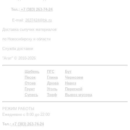
Тел.:
+7 (383) 263-74-24
E-mail:
2637424@bk.ru
Доставка сыпучих материалов
по Новосибирску и области
Служба доставки
"Агат" © 2010-2026
Щебень
ПГС
Бут
Песок
Глина
Чернозем
Отсев
Дрова
Навоз
Грунт
Уголь
Пере
гной
Супесь
Торф
Вывоз мусора
РЕЖИМ РАБОТЫ
Ежедневно с 8:00 до 22:00
Тел.:
+7 (383) 263-74-24