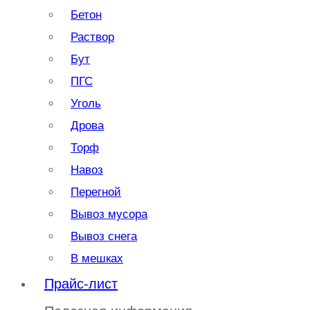
Бетон
Раствор
Бут
ПГС
Уголь
Дрова
Торф
Навоз
Перегной
Вывоз мусора
Вывоз снега
В мешках
Прайс-лист