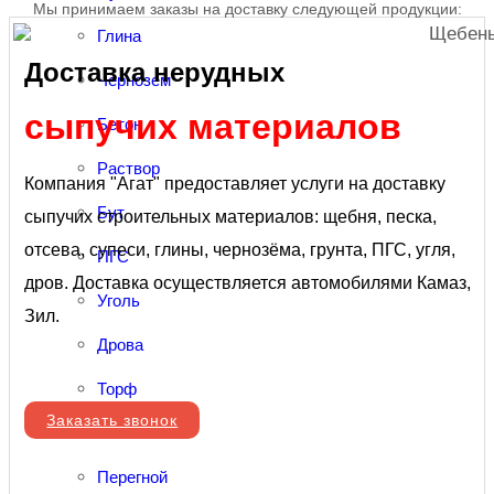
Мы принимаем заказы на доставку следующей продукции:
Глина
Доставка нерудных
Чернозем
сыпучих материалов
Бетон
Раствор
Компания "Агат" предоставляет услуги на доставку
Бут
сыпучих строительных материалов: щебня, песка,
отсева, супеси, глины, чернозёма, грунта, ПГС, угля,
ПГС
дров. Доставка осуществляется автомобилями Камаз,
Уголь
Зил.
Дрова
Торф
Заказать звонок
Навоз
Перегной