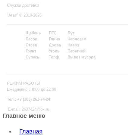
Служба доставки
"Агат" © 2010-2026
Щебень
ПГС
Бут
Песок
Глина
Чернозем
Отсев
Дрова
Навоз
Грунт
Уголь
Пере
гной
Супесь
Торф
Вывоз мусора
РЕЖИМ РАБОТЫ
Ежедневно с 8:00 до 22:00
Тел.:
+7 (383) 263-74-24
E-mail:
2637424@bk.ru
Главное меню
Главная