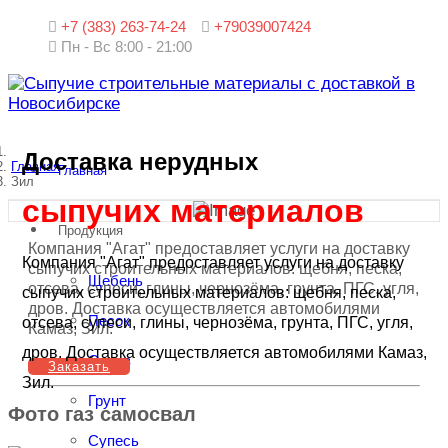
+7 (383) 263-74-24
+79039007424
Пн - Вс 8:00 - 21:00
Доставка нерудных
Главная
Главная
Зил
сыпучих материалов
Продукция
Компания "Агат" предоставляет услуги на доставку
Компания "Агат" предоставляет услуги на доставку
сыпучих строительных материалов: щебня, песка,
Щебень
отсева, супеси, глины, чернозёма, грунта, ПГС, угля,
сыпучих строительных материалов: щебня, песка,
дров. Доставка осуществляется автомобилями
Песок
отсева, супеси, глины, чернозёма, грунта, ПГС, угля,
Камаз, Зил.
дров. Доставка осуществляется автомобилями Камаз,
Отсев
Заказать
Зил.
Грунт
Фото газ самосвал
Супесь