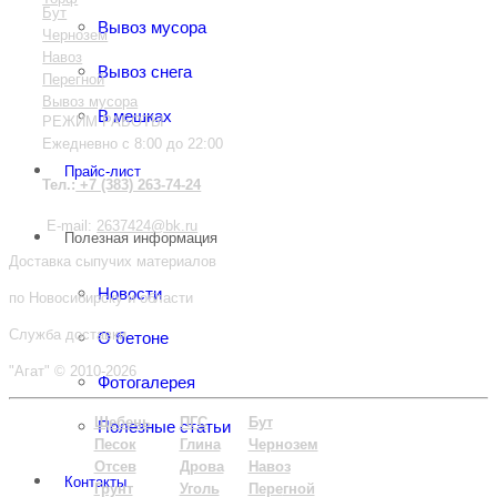
Бут
Вывоз мусора
Чернозем
Навоз
Вывоз снега
Пере
гной
Вывоз мусора
В мешках
РЕЖИМ РАБОТЫ
Ежедневно с 8:00 до 22:00
Прайс-лист
Тел.:
+7 (383) 263-74-24
E-mail:
2637424@bk.ru
Полезная информация
Доставка сыпучих материалов
Новости
по Новосибирску и области
Служба доставки
О бетоне
"Агат" © 2010-2026
Фотогалерея
Щебень
ПГС
Бут
Полезные статьи
Песок
Глина
Чернозем
Отсев
Дрова
Навоз
Контакты
Грунт
Уголь
Пере
гной