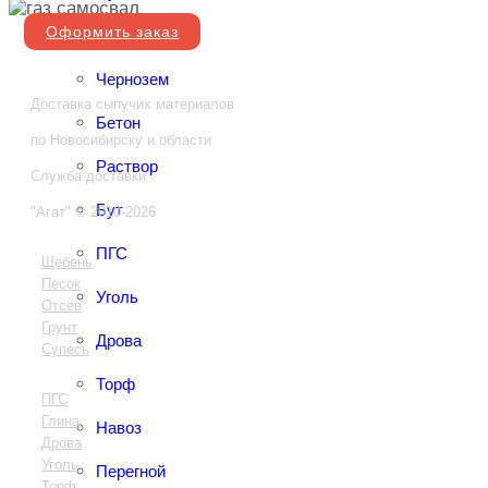
Оформить заказ
Глина
Чернозем
Доставка сыпучих материалов
Бетон
по Новосибирску и области
Раствор
Служба доставки
Бут
"Агат"
© 2010-2026
ПГС
Щебень
Песок
Уголь
Отсев
Грунт
Дрова
Супесь
Торф
ПГС
Глина
Навоз
Дрова
Уголь
Перегной
Торф