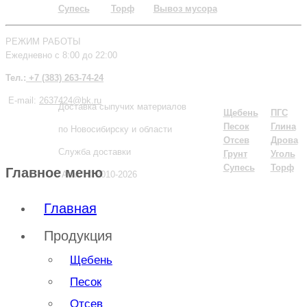
Супесь
Торф
Вывоз мусора
РЕЖИМ РАБОТЫ
Ежедневно с 8:00 до 22:00
Тел.:
+7 (383) 263-74-24
E-mail:
2637424@bk.ru
Доставка сыпучих материалов
Щебень
ПГС
Песок
Глина
по Новосибирску и области
Отсев
Дрова
Служба доставки
Грунт
Уголь
Супесь
Торф
Главное меню
"Агат"
© 2010-2026
Главная
Продукция
Щебень
Песок
Отсев