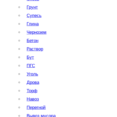
Грунт
Супесь
Глина
Чернозем
Бетон
Раствор
Бут
ПГС
Уголь
Дрова
Торф
Навоз
Перегной
Вывоз мусора