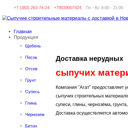
+7 (383) 263-74-24
+79039007424
Пн - Вс 8:00 - 21:00
Главная
Продукция
Щебень
Доставка нерудных
Песок
Отсев
сыпучих матер
Грунт
Компания "Агат" предоставляет у
Супесь
сыпучих строительных материалов
Глина
супеси, глины, чернозёма, грунта,
Доставка осуществляется автомо
Чернозем
Бетон