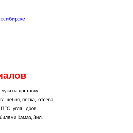
иалов
слуги на доставку
: щебня, песка, отсева,
 ПГС, угля, дров.
билями Камаз, Зил.