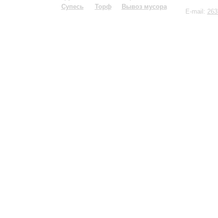
Супесь
Торф
Вывоз мусора
E-mail:
263