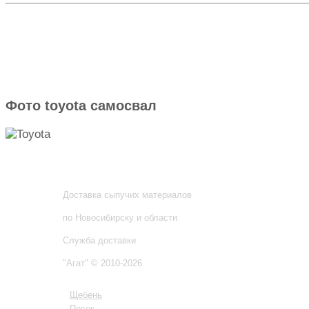
Фото toyota самосвал
Доставка сыпучих материалов
по Новосибирску и области
Служба доставки
"Агат"
© 2010-2026
Щебень
Песок