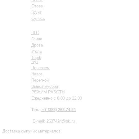
Отсев
Грунт
Супесь
ПГС
Глина
Дрова
Уголь
Торф
Бут
Чернозем
Навоз
Пере
гной
Вывоз мусора
РЕЖИМ РАБОТЫ
Ежедневно с 8:00 до 22:00
Тел.:
+7 (383) 263-74-24
E-mail:
2637424@bk.ru
Доставка сыпучих материалов