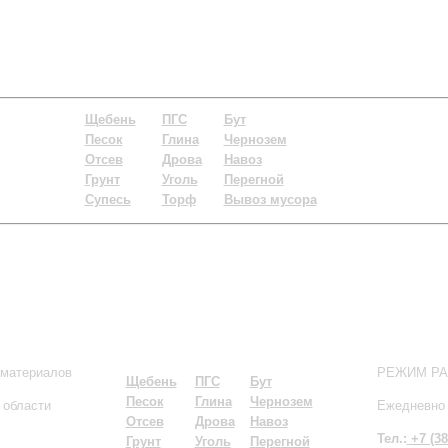
Щебень
ПГС
Бут
Песок
Глина
Чернозем
Отсев
Дрова
Навоз
Грунт
Уголь
Пере
гной
Супесь
Торф
Вывоз мусора
 материалов
РЕЖИМ Р
Щебень
ПГС
Бут
Песок
Глина
Чернозем
 области
Ежедневно 
Отсев
Дрова
Навоз
Тел.:
+7 (38
Грунт
Уголь
Пере
гной