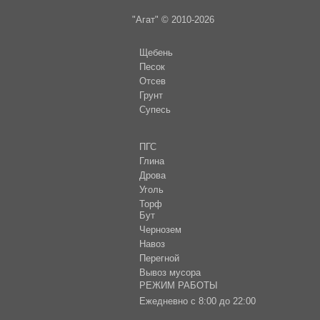
"Агат"
© 2010-2026
Щебень
Песок
Отсев
Грунт
Супесь
ПГС
Глина
Дрова
Уголь
Торф
Бут
Чернозем
Навоз
Пере
гной
Вывоз мусора
РЕЖИМ РАБОТЫ
Ежедневно с 8:00 до 22:00