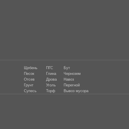
Щебень
ПГС
Бут
Песок
Глина
Чернозем
Отсев
Дрова
Навоз
Грунт
Уголь
Пере
гной
Супесь
Торф
Вывоз мусора