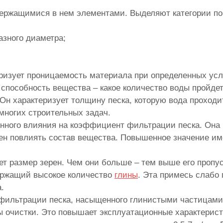
держащимися в нем элементами. Выделяют категории п
азного диаметра;
ризует проницаемость материала при определенных усл
способность вещества – какое количество воды пройдет 
. Он характеризует толщину песка, которую вода проход
многих строительных задач.
енного влияния на коэффициент фильтрации песка. Она 
ен повлиять состав вещества. Повышенное значение им
т размер зерен. Чем они больше – тем выше его пропу
ержащий высокое количество
глины
. Эта примесь слабо
.
фильтрации песка, насыщенного глинистыми частицами,
ы очистки. Это повышает эксплуатационные характерис